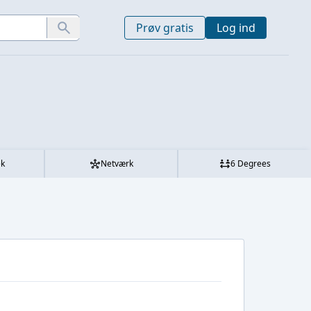
Prøv gratis
Log ind
ek
Netværk
6 Degrees