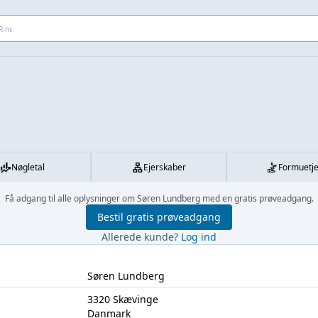
 adresse...
Nøgletal
Ejerskaber
Formuetj
Få adgang til alle oplysninger om Søren Lundberg med en gratis prøveadgang.
Bestil gratis prøveadgang
Allerede kunde?
Log ind
Søren Lundberg
3320 Skævinge
Danmark