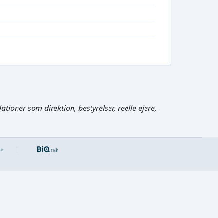
tioner som direktion, bestyrelser, reelle ejere,
Cmd/Ctrl
+
K