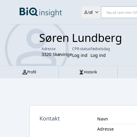
Søg efter fx. CVR-nr., navn,
/
Søren Lundberg
Adresse
CPR-status
Fødselsdag
3320 Skævinge
Log ind
Log ind
Profil
Historik
Kontakt
Navn
Adresse