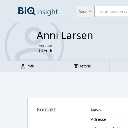
Søg efter fx. CVR-nr., navn,
/
Anni Larsen
Adresse
Ukendt
Profil
Historik
Kontakt
Navn
Adresse