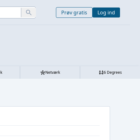
Prøv gratis
Log ind
ek
Netværk
6 Degrees