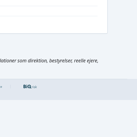
tioner som direktion, bestyrelser, reelle ejere,
Cmd/Ctrl
+
K