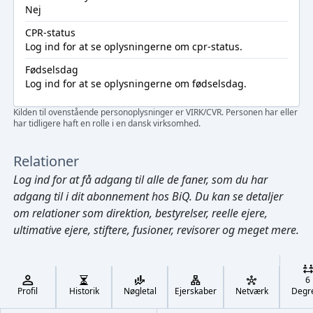
Nej
CPR-status
Log ind
for at se oplysningerne om cpr-status.
Fødselsdag
Log ind
for at se oplysningerne om fødselsdag.
Kilden til ovenstående personoplysninger er VIRK/CVR. Personen har eller
har tidligere haft en rolle i en dansk virksomhed.
Relationer
Log ind
for at få adgang til alle de faner, som du har
adgang til i dit abonnement hos BiQ. Du kan se detaljer
om relationer som direktion, bestyrelser, reelle ejere,
ultimative ejere, stiftere, fusioner, revisorer og meget mere.
Cmd/Ctrl
+
K
/
6
↓
Profil
Historik
Nøgletal
Ejerskaber
Netværk
Degr
←
,
→