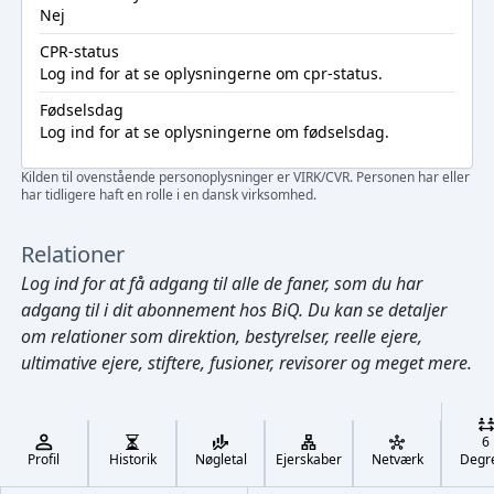
Nej
CPR-status
Log ind
for at se oplysningerne om cpr-status.
Fødselsdag
Log ind
for at se oplysningerne om fødselsdag.
Kilden til ovenstående personoplysninger er VIRK/CVR. Personen har eller
har tidligere haft en rolle i en dansk virksomhed.
Relationer
Log ind
for at få adgang til alle de faner, som du har
adgang til i dit abonnement hos BiQ. Du kan se detaljer
om relationer som direktion, bestyrelser, reelle ejere,
ultimative ejere, stiftere, fusioner, revisorer og meget mere.
Cmd/Ctrl
+
K
/
6
↓
Profil
Historik
Nøgletal
Ejerskaber
Netværk
Degr
←
,
→