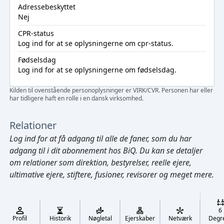
Adressebeskyttet
Nej
CPR-status
Log ind
for at se oplysningerne om cpr-status.
Fødselsdag
Log ind
for at se oplysningerne om fødselsdag.
Kilden til ovenstående personoplysninger er VIRK/CVR. Personen har eller
har tidligere haft en rolle i en dansk virksomhed.
Relationer
Log ind
for at få adgang til alle de faner, som du har
adgang til i dit abonnement hos BiQ. Du kan se detaljer
om relationer som direktion, bestyrelser, reelle ejere,
ultimative ejere, stiftere, fusioner, revisorer og meget mere.
Cmd/Ctrl
+
K
/
6
↓
Profil
Historik
Nøgletal
Ejerskaber
Netværk
Degr