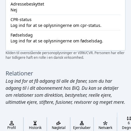
Adressebeskyttet
Nej
CPR-status
Log ind
for at se oplysningerne om cpr-status.
Fødselsdag
Log ind
for at se oplysningerne om fødselsdag.
Kilden til ovenstående personoplysninger er VIRK/CVR. Personen har eller
har tidligere haft en rolle i en dansk virksomhed.
Relationer
Log ind
for at få adgang til alle de faner, som du har
adgang til i dit abonnement hos BiQ. Du kan se detaljer
om relationer som direktion, bestyrelser, reelle ejere,
ultimative ejere, stiftere, fusioner, revisorer og meget mere.
Cmd/Ctrl
+
K
/
6
↓
Profil
Historik
Nøgletal
Ejerskaber
Netværk
Degr