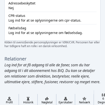
Adressebeskyttet
Nej
CPR-status
Log ind
for at se oplysningerne om cpr-status.
Fødselsdag
Log ind
for at se oplysningerne om fødselsdag.
Kilden til ovenstående personoplysninger er VIRK/CVR. Personen har eller
har tidligere haft en rolle i en dansk virksomhed.
Relationer
Log ind
for at få adgang til alle de faner, som du har
adgang til i dit abonnement hos BiQ. Du kan se detaljer
om relationer som direktion, bestyrelser, reelle ejere,
ultimative ejere, stiftere, fusioner, revisorer og meget mere.
Cmd/Ctrl
+
K
/
6
↓
Profil
Historik
Nøgletal
Ejerskaber
Netværk
Degr