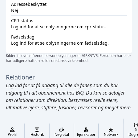
Adressebeskyttet
Nej
CPR-status
Log ind
for at se oplysningerne om cpr-status.
Fødselsdag
Log ind
for at se oplysningerne om fødselsdag.
Kilden til ovenstående personoplysninger er VIRK/CVR. Personen har eller
har tidligere haft en rolle i en dansk virksomhed.
Relationer
Log ind
for at få adgang til alle de faner, som du har
adgang til i dit abonnement hos BiQ. Du kan se detaljer
om relationer som direktion, bestyrelser, reelle ejere,
ultimative ejere, stiftere, fusioner, revisorer og meget mere.
Cmd/Ctrl
+
K
/
6
↓
Profil
Historik
Nøgletal
Ejerskaber
Netværk
Degr