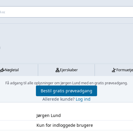
 adresse...
g
Nøgletal
Ejerskaber
Formuetj
Få adgang til alle oplysninger om Jørgen Lund med en gratis prøveadgang.
Bestil gratis prøveadgang
Allerede kunde?
Log ind
Jørgen Lund
Kun for indloggede brugere