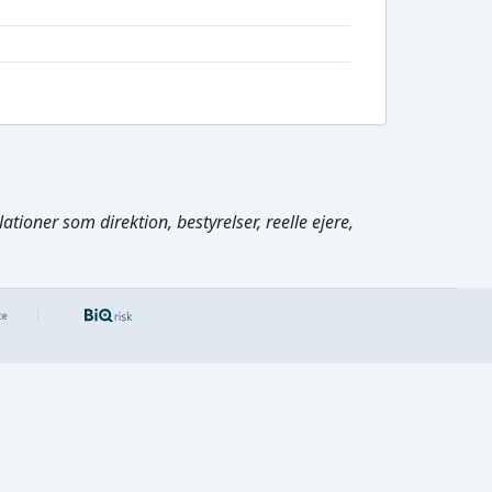
tioner som direktion, bestyrelser, reelle ejere,
Cmd/Ctrl
+
K