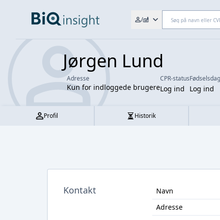
Søg efter fx. CVR-nr., navn,
/
Jørgen Lund
Adresse
CPR-status
Fødselsda
Kun for indloggede brugere
Log ind
Log ind
Profil
Historik
Kontakt
Navn
Adresse