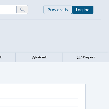
Prøv gratis
Log ind
ek
Netværk
6 Degrees