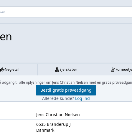
 adresse...
sen
Nøgletal
Ejerskaber
Formuetj
å adgang til alle oplysninger om Jens Christian Nielsen med en gratis prøveadgan
Bestil gratis prøveadgang
Allerede kunde?
Log ind
Jens Christian Nielsen
6535 Branderup J
Danmark