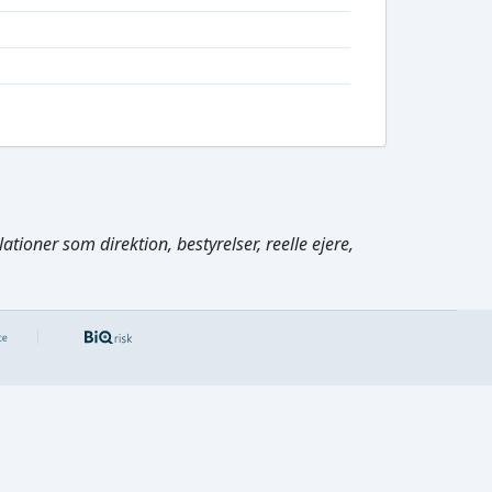
tioner som direktion, bestyrelser, reelle ejere,
Cmd/Ctrl
+
K