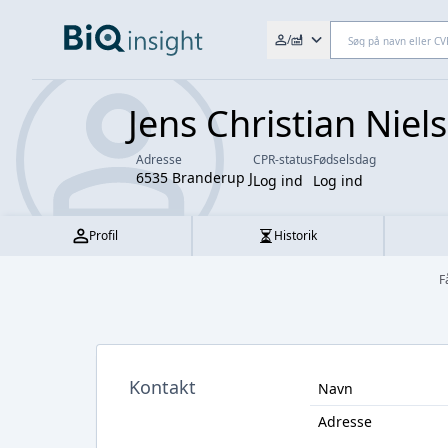
Søg efter fx. CVR-nr., navn,
/
Jens Christian Niel
Adresse
CPR-status
Fødselsdag
6535 Branderup J
Log ind
Log ind
Profil
Historik
F
Kontakt
Navn
Adresse