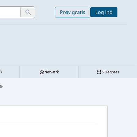
Prøv gratis
Log ind
ek
Netværk
6 Degrees
g.