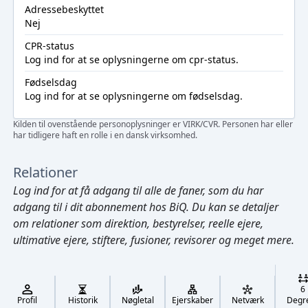
Adressebeskyttet
Nej
CPR-status
Log ind
for at se oplysningerne om cpr-status.
Fødselsdag
Log ind
for at se oplysningerne om fødselsdag.
Kilden til ovenstående personoplysninger er VIRK/CVR. Personen har eller
har tidligere haft en rolle i en dansk virksomhed.
Relationer
Log ind
for at få adgang til alle de faner, som du har
adgang til i dit abonnement hos BiQ. Du kan se detaljer
om relationer som direktion, bestyrelser, reelle ejere,
ultimative ejere, stiftere, fusioner, revisorer og meget mere.
Cmd/Ctrl
+
K
/
6
↓
Profil
Historik
Nøgletal
Ejerskaber
Netværk
Degr