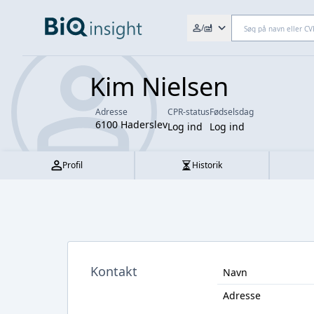
Søg efter fx. CVR-nr., navn,
/
Kim Nielsen
Adresse
CPR-status
Fødselsdag
6100 Haderslev
Log ind
Log ind
Profil
Historik
Kontakt
Navn
Adresse