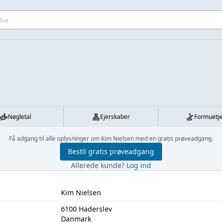
 adresse...
Nøgletal
Ejerskaber
Formuetj
Få adgang til alle oplysninger om Kim Nielsen med en gratis prøveadgang.
Bestil gratis prøveadgang
Allerede kunde?
Log ind
Kim Nielsen
6100 Haderslev
Danmark