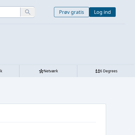
Prøv gratis
Log ind
ek
Netværk
6 Degrees