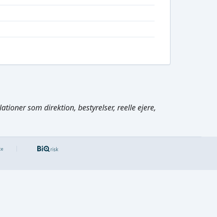
tioner som direktion, bestyrelser, reelle ejere,
Cmd/Ctrl
+
K