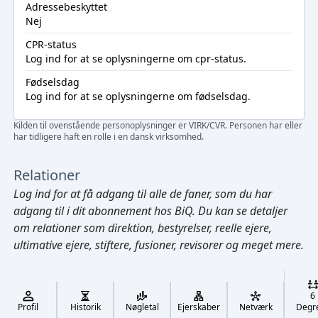
Adressebeskyttet
Nej
CPR-status
Log ind
for at se oplysningerne om cpr-status.
Fødselsdag
Log ind
for at se oplysningerne om fødselsdag.
Kilden til ovenstående personoplysninger er VIRK/CVR. Personen har eller
har tidligere haft en rolle i en dansk virksomhed.
Relationer
Log ind
for at få adgang til alle de faner, som du har
adgang til i dit abonnement hos BiQ. Du kan se detaljer
om relationer som direktion, bestyrelser, reelle ejere,
ultimative ejere, stiftere, fusioner, revisorer og meget mere.
Cmd/Ctrl
+
K
/
6
↓
Profil
Historik
Nøgletal
Ejerskaber
Netværk
Degr