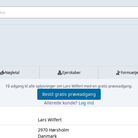
 adresse...
Nøgletal
Ejerskaber
Formuetj
Få adgang til alle oplysninger om Lars Wilfert med en gratis prøveadgang.
Bestil gratis prøveadgang
Allerede kunde?
Log ind
Lars Wilfert
2970 Hørsholm
Danmark