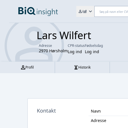
Søg efter fx. CVR-nr., navn,
/
Lars Wilfert
Adresse
CPR-status
Fødselsdag
2970 Hørsholm
Log ind
Log ind
Profil
Historik
Kontakt
Navn
Adresse