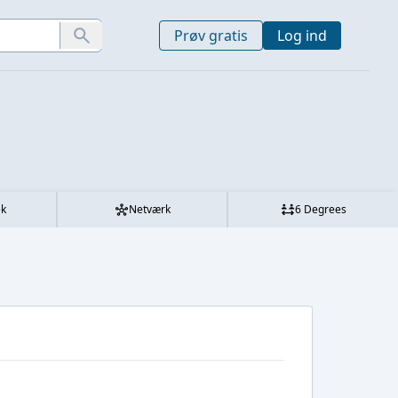
Prøv gratis
Log ind
ek
Netværk
6 Degrees