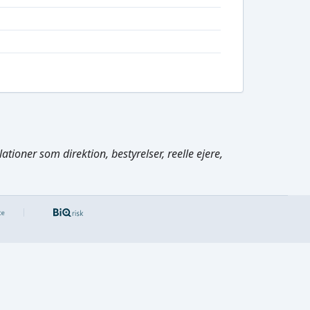
tioner som direktion, bestyrelser, reelle ejere,
Cmd/Ctrl
+
K