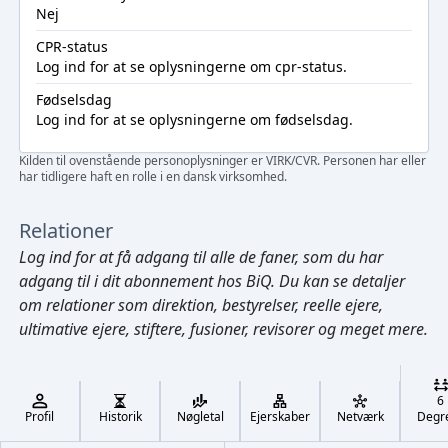
Nej
CPR-status
Log ind
for at se oplysningerne om cpr-status.
Fødselsdag
Log ind
for at se oplysningerne om fødselsdag.
Kilden til ovenstående personoplysninger er VIRK/CVR. Personen har eller
har tidligere haft en rolle i en dansk virksomhed.
Relationer
Log ind
for at få adgang til alle de faner, som du har
adgang til i dit abonnement hos BiQ. Du kan se detaljer
om relationer som direktion, bestyrelser, reelle ejere,
ultimative ejere, stiftere, fusioner, revisorer og meget mere.
Cmd/Ctrl
+
K
/
6
↓
Profil
Historik
Nøgletal
Ejerskaber
Netværk
Degr
←
,
→