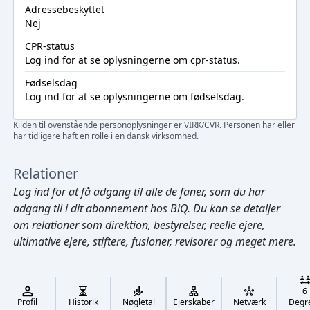
Adressebeskyttet
Nej
CPR-status
Log ind
for at se oplysningerne om cpr-status.
Fødselsdag
Log ind
for at se oplysningerne om fødselsdag.
Kilden til ovenstående personoplysninger er VIRK/CVR. Personen har eller
har tidligere haft en rolle i en dansk virksomhed.
Relationer
Log ind
for at få adgang til alle de faner, som du har
adgang til i dit abonnement hos BiQ. Du kan se detaljer
om relationer som direktion, bestyrelser, reelle ejere,
ultimative ejere, stiftere, fusioner, revisorer og meget mere.
Cmd/Ctrl
+
K
/
6
↓
Profil
Historik
Nøgletal
Ejerskaber
Netværk
Degr