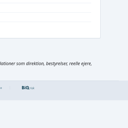
tioner som direktion, bestyrelser, reelle ejere,
Cmd/Ctrl
+
K