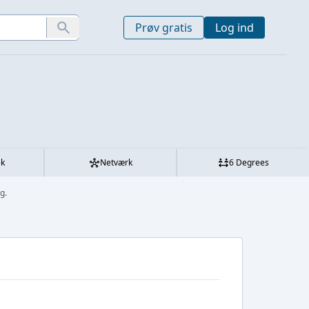
Prøv gratis
Log ind
ek
Netværk
6 Degrees
g.