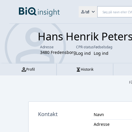
Søg efter fx. CVR-nr., navn,
/
Hans Henrik Peter
Adresse
CPR-status
Fødselsdag
3480 Fredensborg
Log ind
Log ind
Profil
Historik
F
Kontakt
Navn
Adresse