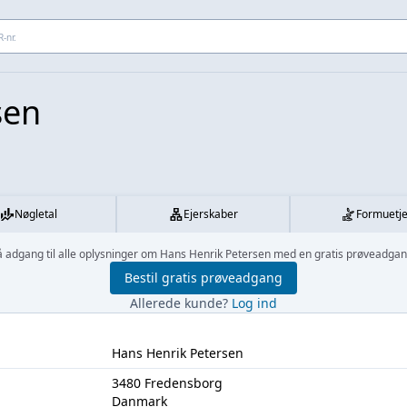
 adresse...
sen
Nøgletal
Ejerskaber
Formuetj
å adgang til alle oplysninger om Hans Henrik Petersen med en gratis prøveadgan
Bestil gratis prøveadgang
Allerede kunde?
Log ind
Hans Henrik Petersen
3480 Fredensborg
Danmark