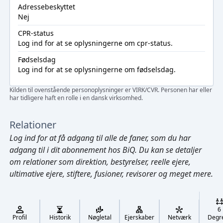
Adressebeskyttet
Nej
CPR-status
Log ind
for at se oplysningerne om cpr-status.
Fødselsdag
Log ind
for at se oplysningerne om fødselsdag.
Kilden til ovenstående personoplysninger er VIRK/CVR. Personen har eller
har tidligere haft en rolle i en dansk virksomhed.
Relationer
Log ind
for at få adgang til alle de faner, som du har
adgang til i dit abonnement hos BiQ. Du kan se detaljer
om relationer som direktion, bestyrelser, reelle ejere,
ultimative ejere, stiftere, fusioner, revisorer og meget mere.
Cmd/Ctrl
+
K
/
6
↓
Profil
Historik
Nøgletal
Ejerskaber
Netværk
Degr