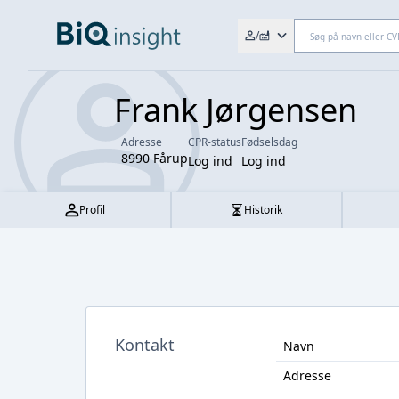
Søg efter fx. CVR-nr., navn,
/
Frank Jørgensen
Adresse
CPR-status
Fødselsdag
8990 Fårup
Log ind
Log ind
Profil
Historik
Kontakt
Navn
Adresse