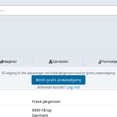
 adresse...
Nøgletal
Ejerskaber
Formuetj
Få adgang til alle oplysninger om Frank Jørgensen med en gratis prøveadgang.
Bestil gratis prøveadgang
Allerede kunde?
Log ind
Frank Jørgensen
8990 Fårup
Danmark