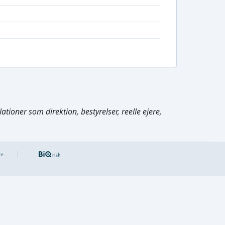
tioner som direktion, bestyrelser, reelle ejere,
Cmd/Ctrl
+
K