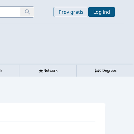
Prøv gratis
Log ind
ek
Netværk
6 Degrees