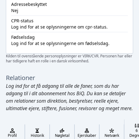
Adressebeskyttet
Nej
CPR-status
Log ind
for at se oplysningerne om cpr-status.
Fødselsdag
Log ind
for at se oplysningerne om fødselsdag.
Kilden til ovenstående personoplysninger er VIRK/CVR. Personen har eller
har tidligere haft en rolle i en dansk virksomhed.
Relationer
Log ind
for at få adgang til alle de faner, som du har
adgang til i dit abonnement hos BiQ. Du kan se detaljer
om relationer som direktion, bestyrelser, reelle ejere,
ultimative ejere, stiftere, fusioner, revisorer og meget mere.
Cmd/Ctrl
+
K
/
6
↓
Profil
Historik
Nøgletal
Ejerskaber
Netværk
Degr