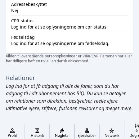
Adressebeskyttet
Nej
CPR-status
Log ind
for at se oplysningerne om cpr-status.
Fødselsdag
Log ind
for at se oplysningerne om fødselsdag.
Kilden til ovenstående personoplysninger er VIRK/CVR. Personen har eller
har tidligere haft en rolle i en dansk virksomhed.
Relationer
Log ind
for at få adgang til alle de faner, som du har
adgang til i dit abonnement hos BiQ. Du kan se detaljer
om relationer som direktion, bestyrelser, reelle ejere,
ultimative ejere, stiftere, fusioner, revisorer og meget mere.
Cmd/Ctrl
+
K
/
6
↓
Profil
Historik
Nøgletal
Ejerskaber
Netværk
Degr