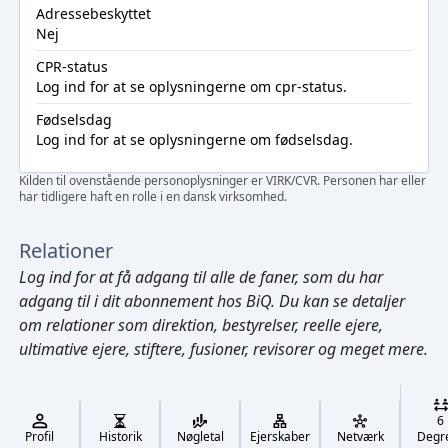
Adressebeskyttet
Nej
CPR-status
Log ind
for at se oplysningerne om cpr-status.
Fødselsdag
Log ind
for at se oplysningerne om fødselsdag.
Kilden til ovenstående personoplysninger er VIRK/CVR. Personen har eller
har tidligere haft en rolle i en dansk virksomhed.
Relationer
Log ind
for at få adgang til alle de faner, som du har
adgang til i dit abonnement hos BiQ. Du kan se detaljer
om relationer som direktion, bestyrelser, reelle ejere,
ultimative ejere, stiftere, fusioner, revisorer og meget mere.
Cmd/Ctrl
+
K
/
6
↓
Profil
Historik
Nøgletal
Ejerskaber
Netværk
Degr