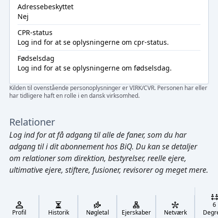
Adressebeskyttet
Nej
CPR-status
Log ind
for at se oplysningerne om cpr-status.
Fødselsdag
Log ind
for at se oplysningerne om fødselsdag.
Kilden til ovenstående personoplysninger er VIRK/CVR. Personen har eller
har tidligere haft en rolle i en dansk virksomhed.
Relationer
Log ind
for at få adgang til alle de faner, som du har
adgang til i dit abonnement hos BiQ. Du kan se detaljer
om relationer som direktion, bestyrelser, reelle ejere,
ultimative ejere, stiftere, fusioner, revisorer og meget mere.
Cmd/Ctrl
+
K
/
6
↓
Profil
Historik
Nøgletal
Ejerskaber
Netværk
Degr