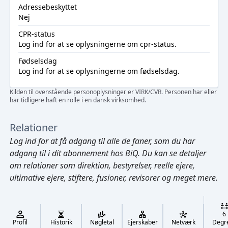
Adressebeskyttet
Nej
CPR-status
Log ind
for at se oplysningerne om cpr-status.
Fødselsdag
Log ind
for at se oplysningerne om fødselsdag.
Kilden til ovenstående personoplysninger er VIRK/CVR. Personen har eller
har tidligere haft en rolle i en dansk virksomhed.
Relationer
Log ind
for at få adgang til alle de faner, som du har
adgang til i dit abonnement hos BiQ. Du kan se detaljer
om relationer som direktion, bestyrelser, reelle ejere,
ultimative ejere, stiftere, fusioner, revisorer og meget mere.
Cmd/Ctrl
+
K
/
6
↓
Profil
Historik
Nøgletal
Ejerskaber
Netværk
Degr