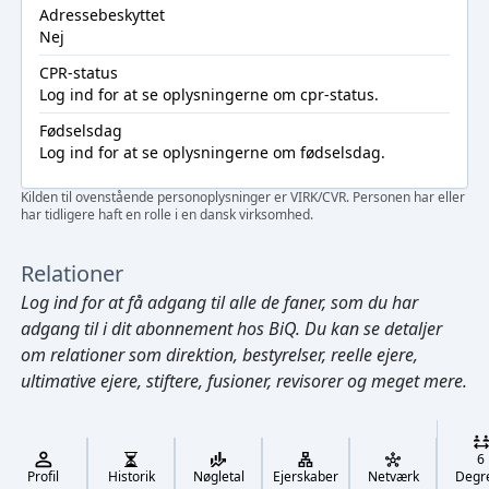
Adressebeskyttet
Nej
CPR-status
Log ind
for at se oplysningerne om cpr-status.
Fødselsdag
Log ind
for at se oplysningerne om fødselsdag.
Kilden til ovenstående personoplysninger er VIRK/CVR. Personen har eller
har tidligere haft en rolle i en dansk virksomhed.
Relationer
Log ind
for at få adgang til alle de faner, som du har
adgang til i dit abonnement hos BiQ. Du kan se detaljer
om relationer som direktion, bestyrelser, reelle ejere,
ultimative ejere, stiftere, fusioner, revisorer og meget mere.
Cmd/Ctrl
+
K
/
6
↓
Profil
Historik
Nøgletal
Ejerskaber
Netværk
Degr