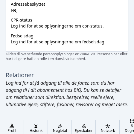
Adressebeskyttet
Nej
CPR-status
Log ind
for at se oplysningerne om cpr-status.
Fødselsdag
Log ind
for at se oplysningerne om fødselsdag.
Kilden til ovenstående personoplysninger er VIRK/CVR. Personen har eller
har tidligere haft en rolle i en dansk virksomhed.
Relationer
Log ind
for at få adgang til alle de faner, som du har
adgang til i dit abonnement hos BiQ. Du kan se detaljer
om relationer som direktion, bestyrelser, reelle ejere,
ultimative ejere, stiftere, fusioner, revisorer og meget mere.
Cmd/Ctrl
+
K
/
6
↓
Profil
Historik
Nøgletal
Ejerskaber
Netværk
Degr