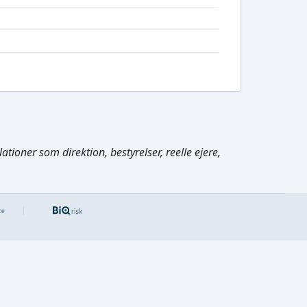
tioner som direktion, bestyrelser, reelle ejere,
Cmd/Ctrl
+
K