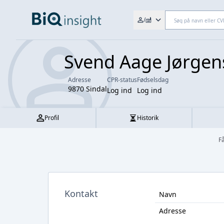
Søg efter fx. CVR-nr., navn,
/
Svend Aage Jørgen
Adresse
CPR-status
Fødselsdag
9870 Sindal
Log ind
Log ind
Profil
Historik
F
Kontakt
Navn
Adresse