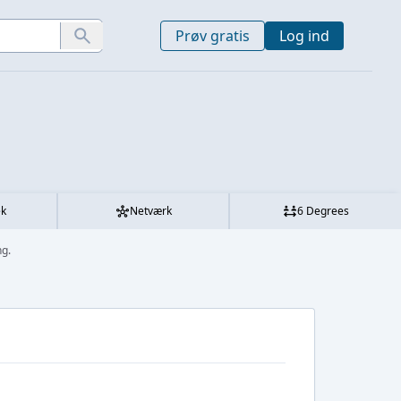
Prøv gratis
Log ind
ek
Netværk
6 Degrees
g.