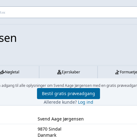
 adresse...
sen
Nøgletal
Ejerskaber
Formuetj
å adgang til alle oplysninger om Svend Aage Jørgensen med en gratis prøveadgan
Bestil gratis prøveadgang
Allerede kunde?
Log ind
Svend Aage Jørgensen
9870 Sindal
Danmark