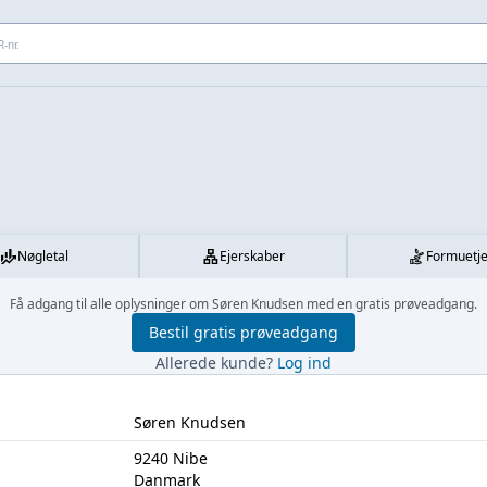
 adresse...
Nøgletal
Ejerskaber
Formuetj
Få adgang til alle oplysninger om Søren Knudsen med en gratis prøveadgang.
Bestil gratis prøveadgang
Allerede kunde?
Log ind
Søren Knudsen
9240 Nibe
Danmark