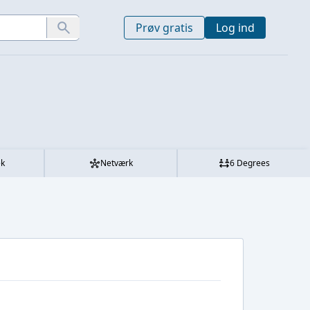
Prøv gratis
Log ind
ek
Netværk
6 Degrees