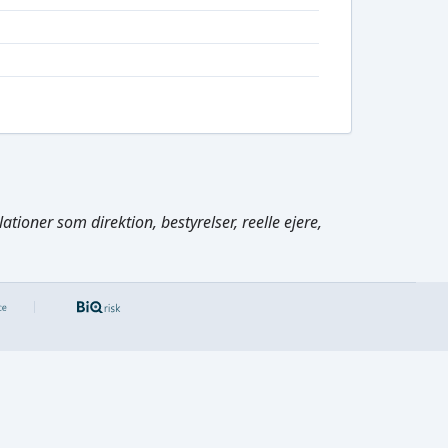
tioner som direktion, bestyrelser, reelle ejere,
Cmd/Ctrl
+
K