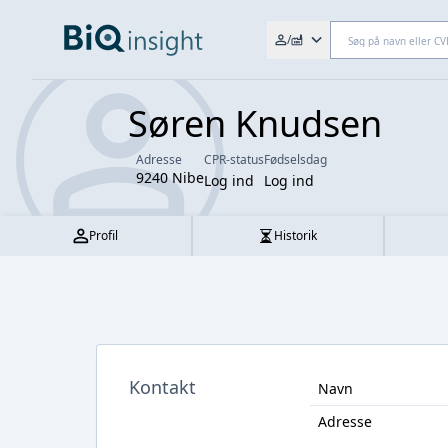
Søg efter fx. CVR-nr., navn,
/
Søren Knudsen
Adresse
CPR-status
Fødselsdag
9240 Nibe
Log ind
Log ind
Profil
Historik
Kontakt
Navn
Adresse