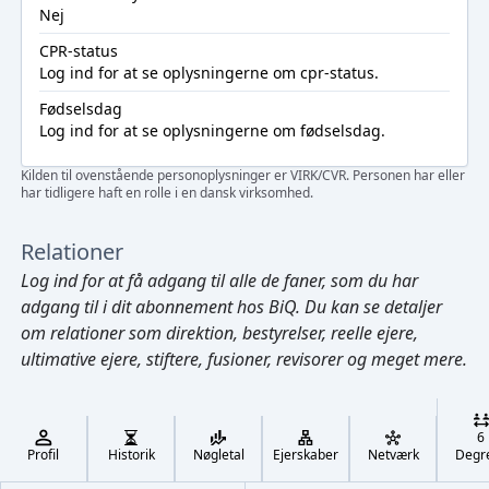
Nej
CPR-status
Log ind
for at se oplysningerne om cpr-status.
Fødselsdag
Log ind
for at se oplysningerne om fødselsdag.
Kilden til ovenstående personoplysninger er VIRK/CVR. Personen har eller
har tidligere haft en rolle i en dansk virksomhed.
Relationer
Log ind
for at få adgang til alle de faner, som du har
adgang til i dit abonnement hos BiQ. Du kan se detaljer
om relationer som direktion, bestyrelser, reelle ejere,
ultimative ejere, stiftere, fusioner, revisorer og meget mere.
Cmd/Ctrl
+
K
/
6
↓
Profil
Historik
Nøgletal
Ejerskaber
Netværk
Degr
←
,
→