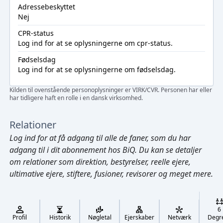
Adressebeskyttet
Nej
CPR-status
Log ind
for at se oplysningerne om cpr-status.
Fødselsdag
Log ind
for at se oplysningerne om fødselsdag.
Kilden til ovenstående personoplysninger er VIRK/CVR. Personen har eller
har tidligere haft en rolle i en dansk virksomhed.
Relationer
Log ind
for at få adgang til alle de faner, som du har
adgang til i dit abonnement hos BiQ. Du kan se detaljer
om relationer som direktion, bestyrelser, reelle ejere,
ultimative ejere, stiftere, fusioner, revisorer og meget mere.
Cmd/Ctrl
+
K
/
6
↓
Profil
Historik
Nøgletal
Ejerskaber
Netværk
Degr