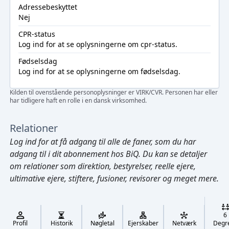
Adressebeskyttet
Nej
CPR-status
Log ind
for at se oplysningerne om cpr-status.
Fødselsdag
Log ind
for at se oplysningerne om fødselsdag.
Kilden til ovenstående personoplysninger er VIRK/CVR. Personen har eller
har tidligere haft en rolle i en dansk virksomhed.
Relationer
Log ind
for at få adgang til alle de faner, som du har
adgang til i dit abonnement hos BiQ. Du kan se detaljer
om relationer som direktion, bestyrelser, reelle ejere,
ultimative ejere, stiftere, fusioner, revisorer og meget mere.
Cmd/Ctrl
+
K
/
6
↓
Profil
Historik
Nøgletal
Ejerskaber
Netværk
Degr