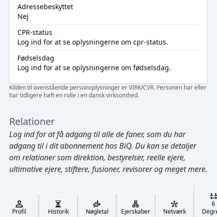
Adressebeskyttet
Nej
CPR-status
Log ind
for at se oplysningerne om cpr-status.
Fødselsdag
Log ind
for at se oplysningerne om fødselsdag.
Kilden til ovenstående personoplysninger er VIRK/CVR. Personen har eller
har tidligere haft en rolle i en dansk virksomhed.
Relationer
Log ind
for at få adgang til alle de faner, som du har
adgang til i dit abonnement hos BiQ. Du kan se detaljer
om relationer som direktion, bestyrelser, reelle ejere,
ultimative ejere, stiftere, fusioner, revisorer og meget mere.
Cmd/Ctrl
+
K
/
6
↓
Profil
Historik
Nøgletal
Ejerskaber
Netværk
Degr