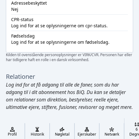
Adressebeskyttet
Nej
CPR-status
Log ind
for at se oplysningerne om cpr-status.
Fødselsdag
Log ind
for at se oplysningerne om fødselsdag.
Kilden til ovenstående personoplysninger er VIRK/CVR. Personen har eller
har tidligere haft en rolle i en dansk virksomhed.
Relationer
Log ind
for at få adgang til alle de faner, som du har
adgang til i dit abonnement hos BiQ. Du kan se detaljer
om relationer som direktion, bestyrelser, reelle ejere,
ultimative ejere, stiftere, fusioner, revisorer og meget mere.
Cmd/Ctrl
+
K
/
6
↓
Profil
Historik
Nøgletal
Ejerskaber
Netværk
Degr