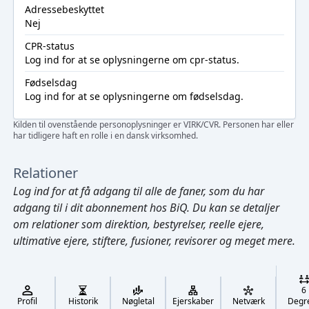
Adressebeskyttet
Nej
CPR-status
Log ind
for at se oplysningerne om cpr-status.
Fødselsdag
Log ind
for at se oplysningerne om fødselsdag.
Kilden til ovenstående personoplysninger er VIRK/CVR. Personen har eller
har tidligere haft en rolle i en dansk virksomhed.
Relationer
Log ind
for at få adgang til alle de faner, som du har
adgang til i dit abonnement hos BiQ. Du kan se detaljer
om relationer som direktion, bestyrelser, reelle ejere,
ultimative ejere, stiftere, fusioner, revisorer og meget mere.
Cmd/Ctrl
+
K
/
6
↓
Profil
Historik
Nøgletal
Ejerskaber
Netværk
Degr