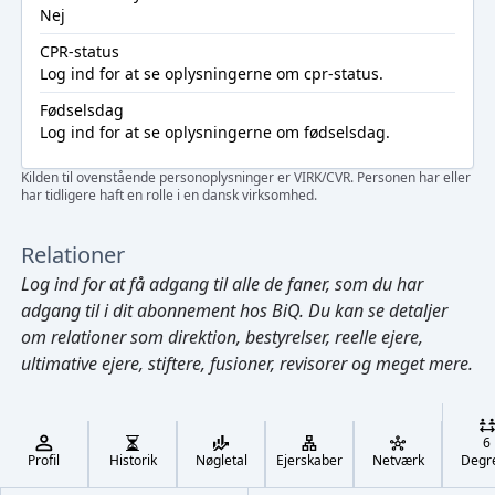
Nej
CPR-status
Log ind
for at se oplysningerne om cpr-status.
Fødselsdag
Log ind
for at se oplysningerne om fødselsdag.
Kilden til ovenstående personoplysninger er VIRK/CVR. Personen har eller
har tidligere haft en rolle i en dansk virksomhed.
Relationer
Log ind
for at få adgang til alle de faner, som du har
adgang til i dit abonnement hos BiQ. Du kan se detaljer
om relationer som direktion, bestyrelser, reelle ejere,
ultimative ejere, stiftere, fusioner, revisorer og meget mere.
Cmd/Ctrl
+
K
/
6
↓
Profil
Historik
Nøgletal
Ejerskaber
Netværk
Degr
←
,
→