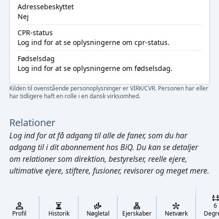
Adressebeskyttet
Nej
CPR-status
Log ind
for at se oplysningerne om cpr-status.
Fødselsdag
Log ind
for at se oplysningerne om fødselsdag.
Kilden til ovenstående personoplysninger er VIRK/CVR. Personen har eller
har tidligere haft en rolle i en dansk virksomhed.
Relationer
Log ind
for at få adgang til alle de faner, som du har
adgang til i dit abonnement hos BiQ. Du kan se detaljer
om relationer som direktion, bestyrelser, reelle ejere,
ultimative ejere, stiftere, fusioner, revisorer og meget mere.
Cmd/Ctrl
+
K
/
6
↓
Profil
Historik
Nøgletal
Ejerskaber
Netværk
Degr