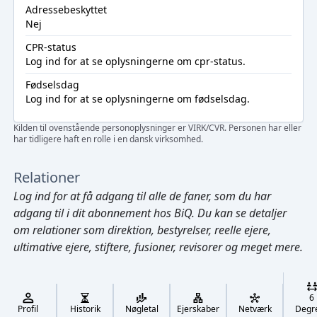
Adressebeskyttet
Nej
CPR-status
Log ind
for at se oplysningerne om cpr-status.
Fødselsdag
Log ind
for at se oplysningerne om fødselsdag.
Kilden til ovenstående personoplysninger er VIRK/CVR. Personen har eller
har tidligere haft en rolle i en dansk virksomhed.
Relationer
Log ind
for at få adgang til alle de faner, som du har
adgang til i dit abonnement hos BiQ. Du kan se detaljer
om relationer som direktion, bestyrelser, reelle ejere,
ultimative ejere, stiftere, fusioner, revisorer og meget mere.
Cmd/Ctrl
+
K
/
6
↓
Profil
Historik
Nøgletal
Ejerskaber
Netværk
Degr