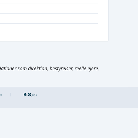
tioner som direktion, bestyrelser, reelle ejere,
Cmd/Ctrl
+
K