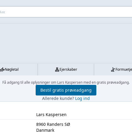
 adresse...
Nøgletal
Ejerskaber
Formuetj
Få adgang til alle oplysninger om Lars Kaspersen med en gratis prøveadgang.
Bestil gratis prøveadgang
Allerede kunde?
Log ind
Lars Kaspersen
8960 Randers SØ
Danmark