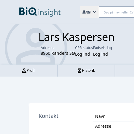
Søg efter fx. CVR-nr., navn,
/
Lars Kaspersen
Adresse
CPR-status
Fødselsdag
8960 Randers SØ
Log ind
Log ind
Profil
Historik
Kontakt
Navn
Adresse