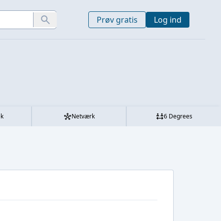
Prøv gratis
Log ind
ek
Netværk
6 Degrees