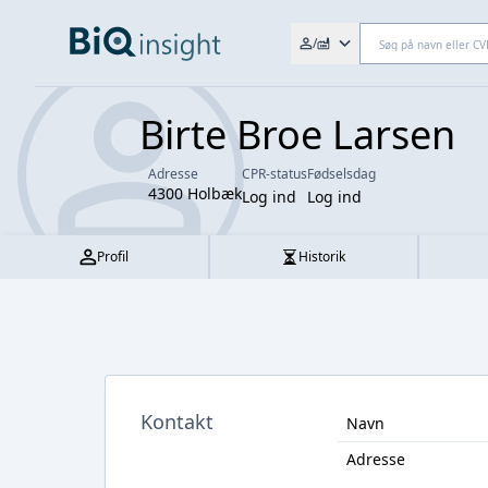
Søg efter fx. CVR-nr., navn,
/
Birte Broe Larsen
Adresse
CPR-status
Fødselsdag
4300 Holbæk
Log ind
Log ind
Profil
Historik
Kontakt
Navn
Adresse