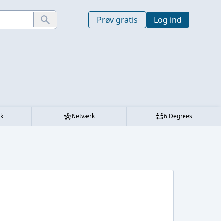
Prøv gratis
Log ind
ek
Netværk
6 Degrees