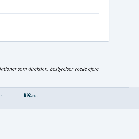
tioner som direktion, bestyrelser, reelle ejere,
Cmd/Ctrl
+
K