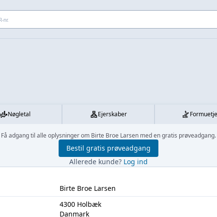
 adresse...
Nøgletal
Ejerskaber
Formuetj
Få adgang til alle oplysninger om Birte Broe Larsen med en gratis prøveadgang.
Bestil gratis prøveadgang
Allerede kunde?
Log ind
Birte Broe Larsen
4300 Holbæk
Danmark