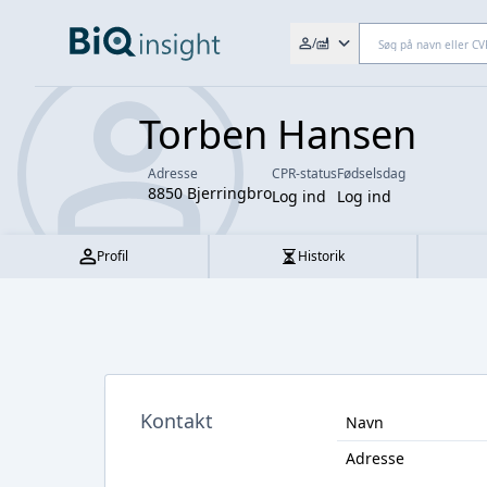
Søg efter fx. CVR-nr., navn,
/
Torben Hansen
Adresse
CPR-status
Fødselsdag
8850 Bjerringbro
Log ind
Log ind
Profil
Historik
Kontakt
Navn
Adresse