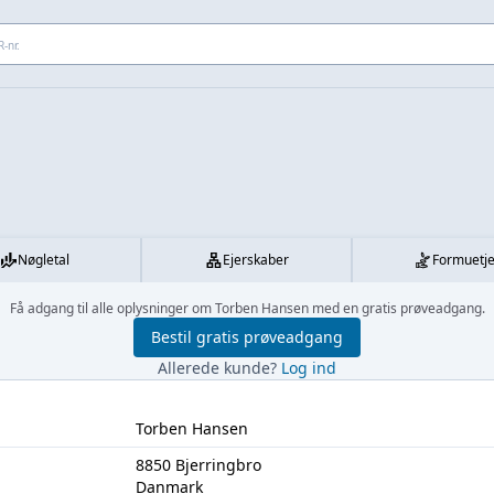
 adresse...
Nøgletal
Ejerskaber
Formuetj
Få adgang til alle oplysninger om Torben Hansen med en gratis prøveadgang.
Bestil gratis prøveadgang
Allerede kunde?
Log ind
Torben Hansen
8850 Bjerringbro
Danmark