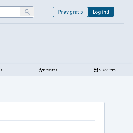
Prøv gratis
Log ind
ek
Netværk
6 Degrees