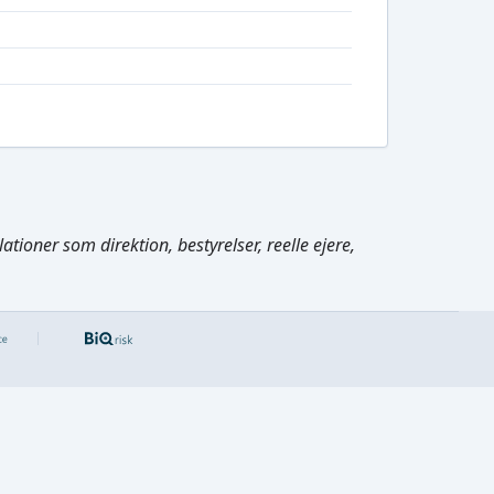
tioner som direktion, bestyrelser, reelle ejere,
Cmd/Ctrl
+
K