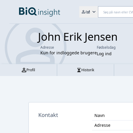
Søg efter fx. CVR-nr., navn,
/
John Erik Jensen
Adresse
Fødselsdag
Kun for indloggede brugere
Log ind
Profil
Historik
Kontakt
Navn
Adresse