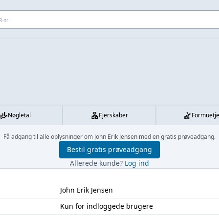
 adresse...
Nøgletal
Ejerskaber
Formuetj
Få adgang til alle oplysninger om John Erik Jensen med en gratis prøveadgang.
Bestil gratis prøveadgang
Allerede kunde?
Log ind
John Erik Jensen
Kun for indloggede brugere