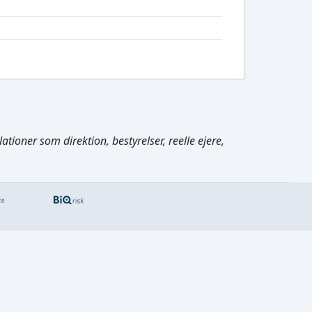
tioner som direktion, bestyrelser, reelle ejere,
Cmd/Ctrl
+
K