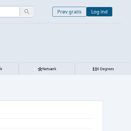
Prøv gratis
Log ind
ek
Netværk
6 Degrees