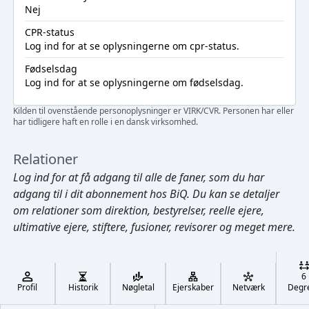
Nej
CPR-status
Log ind
for at se oplysningerne om cpr-status.
Fødselsdag
Log ind
for at se oplysningerne om fødselsdag.
Kilden til ovenstående personoplysninger er VIRK/CVR. Personen har eller
har tidligere haft en rolle i en dansk virksomhed.
Relationer
Log ind
for at få adgang til alle de faner, som du har
adgang til i dit abonnement hos BiQ. Du kan se detaljer
om relationer som direktion, bestyrelser, reelle ejere,
ultimative ejere, stiftere, fusioner, revisorer og meget mere.
Cmd/Ctrl
+
K
/
6
↓
Profil
Historik
Nøgletal
Ejerskaber
Netværk
Degr
←
,
→