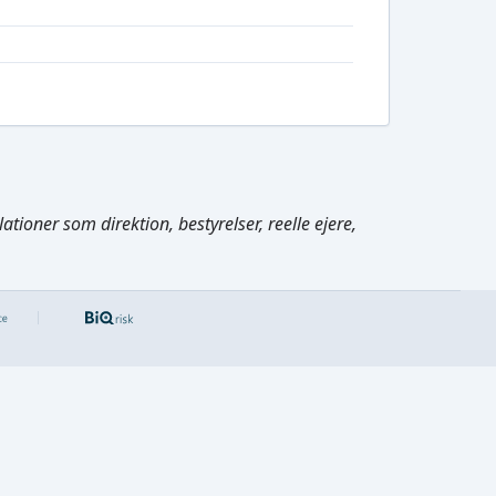
tioner som direktion, bestyrelser, reelle ejere,
Cmd/Ctrl
+
K