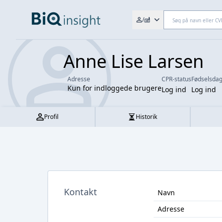
Søg efter fx. CVR-nr., navn,
/
Anne Lise Larsen
Adresse
CPR-status
Fødselsda
Kun for indloggede brugere
Log ind
Log ind
Profil
Historik
Kontakt
Navn
Adresse