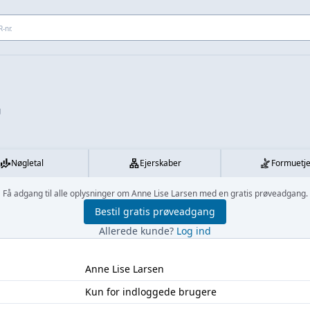
 adresse...
g
Nøgletal
Ejerskaber
Formuetj
Få adgang til alle oplysninger om Anne Lise Larsen med en gratis prøveadgang.
Bestil gratis prøveadgang
Allerede kunde?
Log ind
Anne Lise Larsen
Kun for indloggede brugere