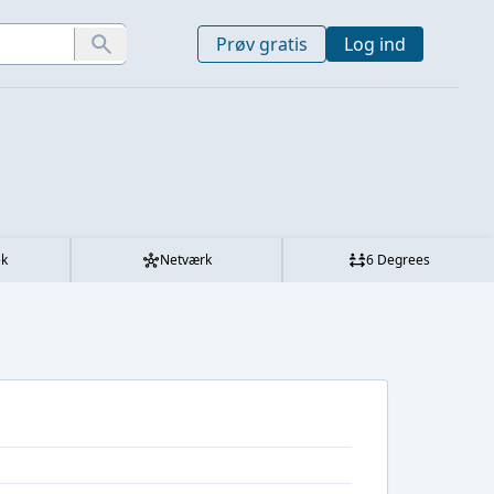
Prøv gratis
Log ind
ek
Netværk
6 Degrees