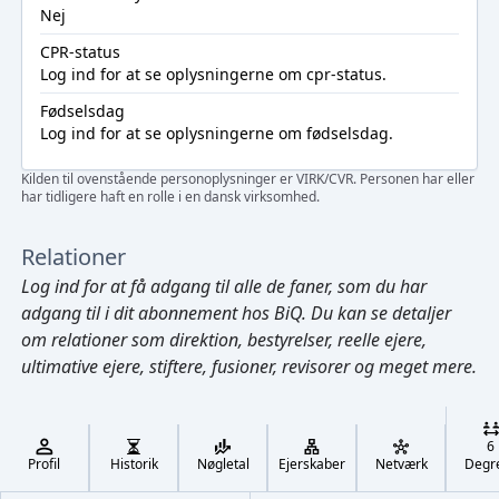
Nej
CPR-status
Log ind
for at se oplysningerne om cpr-status.
Fødselsdag
Log ind
for at se oplysningerne om fødselsdag.
Kilden til ovenstående personoplysninger er VIRK/CVR. Personen har eller
har tidligere haft en rolle i en dansk virksomhed.
Relationer
Log ind
for at få adgang til alle de faner, som du har
adgang til i dit abonnement hos BiQ. Du kan se detaljer
om relationer som direktion, bestyrelser, reelle ejere,
ultimative ejere, stiftere, fusioner, revisorer og meget mere.
Cmd/Ctrl
+
K
/
6
↓
Profil
Historik
Nøgletal
Ejerskaber
Netværk
Degr
←
,
→