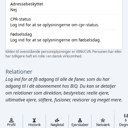
Adressebeskyttet
Nej
CPR-status
Log ind
for at se oplysningerne om cpr-status.
Fødselsdag
Log ind
for at se oplysningerne om fødselsdag.
Kilden til ovenstående personoplysninger er VIRK/CVR. Personen har eller
har tidligere haft en rolle i en dansk virksomhed.
Relationer
Log ind
for at få adgang til alle de faner, som du har
adgang til i dit abonnement hos BiQ. Du kan se detaljer
om relationer som direktion, bestyrelser, reelle ejere,
ultimative ejere, stiftere, fusioner, revisorer og meget mere.
Cmd/Ctrl
+
K
/
6
↓
Profil
Historik
Nøgletal
Ejerskaber
Netværk
Degr