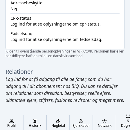
Adressebeskyttet
Nej
CPR-status
Log ind
for at se oplysningerne om cpr-status.
Fødselsdag
Log ind
for at se oplysningerne om fødselsdag.
Kilden til ovenstående personoplysninger er VIRK/CVR. Personen har eller
har tidligere haft en rolle i en dansk virksomhed.
Relationer
Log ind
for at få adgang til alle de faner, som du har
adgang til i dit abonnement hos BiQ. Du kan se detaljer
om relationer som direktion, bestyrelser, reelle ejere,
ultimative ejere, stiftere, fusioner, revisorer og meget mere.
Cmd/Ctrl
+
K
/
6
↓
Profil
Historik
Nøgletal
Ejerskaber
Netværk
Degr