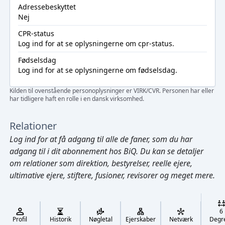
Adressebeskyttet
Nej
CPR-status
Log ind
for at se oplysningerne om cpr-status.
Fødselsdag
Log ind
for at se oplysningerne om fødselsdag.
Kilden til ovenstående personoplysninger er VIRK/CVR. Personen har eller
har tidligere haft en rolle i en dansk virksomhed.
Relationer
Log ind
for at få adgang til alle de faner, som du har
adgang til i dit abonnement hos BiQ. Du kan se detaljer
om relationer som direktion, bestyrelser, reelle ejere,
ultimative ejere, stiftere, fusioner, revisorer og meget mere.
Cmd/Ctrl
+
K
/
6
↓
Profil
Historik
Nøgletal
Ejerskaber
Netværk
Degr