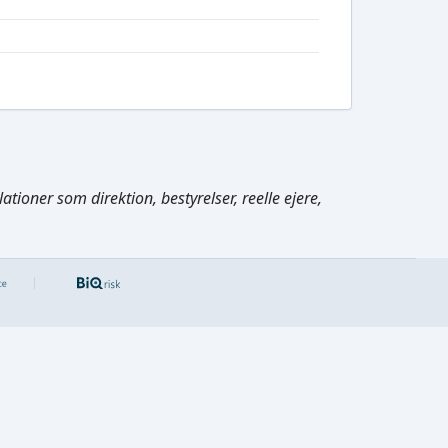
tioner som direktion, bestyrelser, reelle ejere,
Cmd/Ctrl
+
K