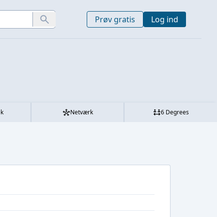
Prøv gratis
Log ind
ek
Netværk
6 Degrees