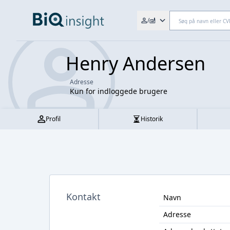
Søg efter fx. CVR-nr., navn,
/
Henry Andersen
Adresse
Kun for indloggede brugere
Profil
Historik
Kontakt
Navn
Adresse