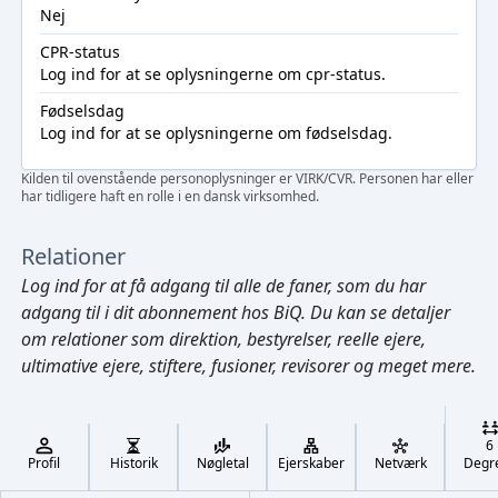
Nej
CPR-status
Log ind
for at se oplysningerne om cpr-status.
Fødselsdag
Log ind
for at se oplysningerne om fødselsdag.
Kilden til ovenstående personoplysninger er VIRK/CVR. Personen har eller
har tidligere haft en rolle i en dansk virksomhed.
Relationer
Log ind
for at få adgang til alle de faner, som du har
adgang til i dit abonnement hos BiQ. Du kan se detaljer
om relationer som direktion, bestyrelser, reelle ejere,
ultimative ejere, stiftere, fusioner, revisorer og meget mere.
Cmd/Ctrl
+
K
/
6
↓
Profil
Historik
Nøgletal
Ejerskaber
Netværk
Degr
←
,
→