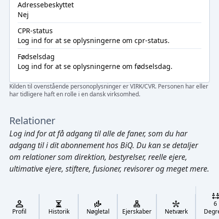
Adressebeskyttet
Nej
CPR-status
Log ind
for at se oplysningerne om cpr-status.
Fødselsdag
Log ind
for at se oplysningerne om fødselsdag.
Kilden til ovenstående personoplysninger er VIRK/CVR. Personen har eller
har tidligere haft en rolle i en dansk virksomhed.
Relationer
Log ind
for at få adgang til alle de faner, som du har
adgang til i dit abonnement hos BiQ. Du kan se detaljer
om relationer som direktion, bestyrelser, reelle ejere,
ultimative ejere, stiftere, fusioner, revisorer og meget mere.
Cmd/Ctrl
+
K
/
6
↓
Profil
Historik
Nøgletal
Ejerskaber
Netværk
Degr